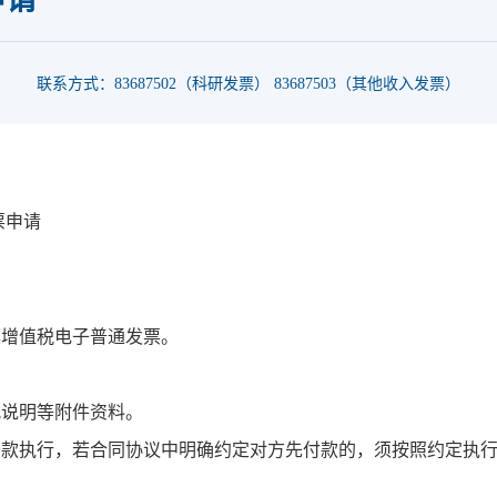
联系方式：83687502（科研发票） 83687503（其他收入发票）
票申请
具增值税电子普通发票。
。
况说明等附件资料。
条款执行，若合同协议中明确约定对方先付款的，须按照约定执